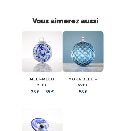
MELI-MELO
MOKA BLEU –
BLEU
AVEC
Plage
–
35
€
55
€
58
€
de
prix :
35 €
à
55 €