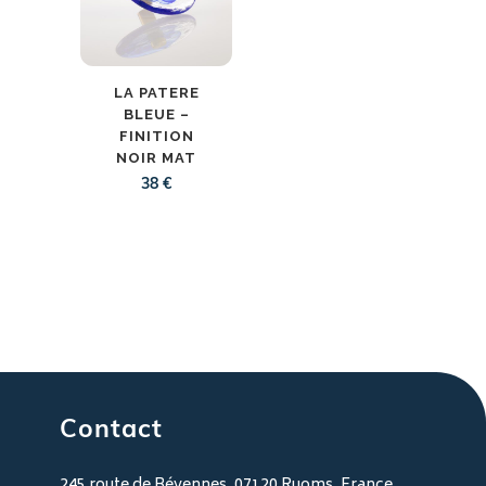
LA PATERE
BLEUE –
FINITION
NOIR MAT
38
€
Contact
245 route de Bévennes, 07120 Ruoms, France