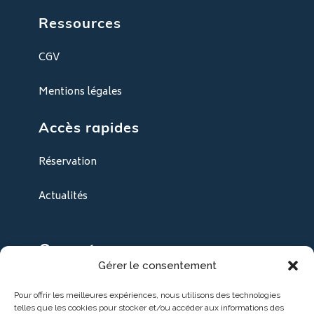
Ressources
CGV
Mentions légales
Accès rapides
Réservation
Actualités
Ouverture
Gérer le consentement
Ouverture toute l'année du mardi au samedi de
Pour offrir les meilleures expériences, nous utilisons des technologies
9h30 à 18h30
telles que les cookies pour stocker et/ou accéder aux informations des