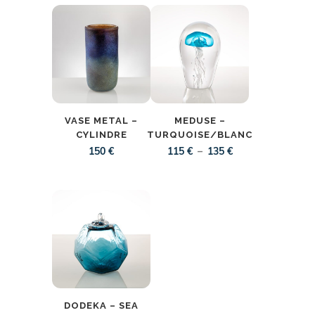
VASE METAL –
MEDUSE –
CYLINDRE
TURQUOISE/BLANC
Plage
–
150
€
115
€
135
€
de
prix :
115 €
à
135 €
DODEKA – SEA