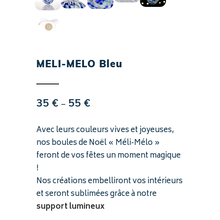
MELI-MELO Bleu
Plage
–
35
€
55
€
de
prix :
Avec leurs couleurs vives et joyeuses,
35 €
nos boules de Noël « Méli-Mélo »
à
feront de vos fêtes un moment magique
55 €
!
Nos créations embelliront vos intérieurs
et seront sublimées grâce à notre
support lumineux