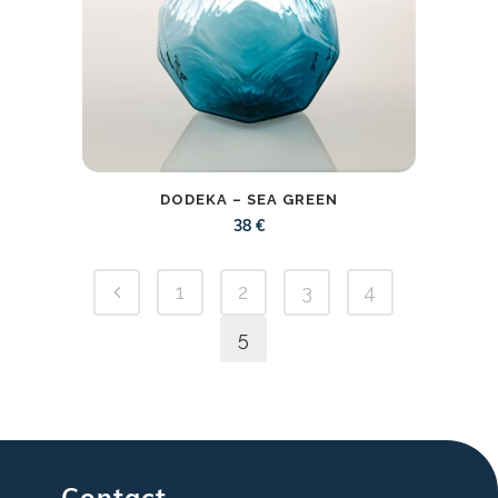
DODEKA – SEA GREEN
38
€
1
2
3
4
5