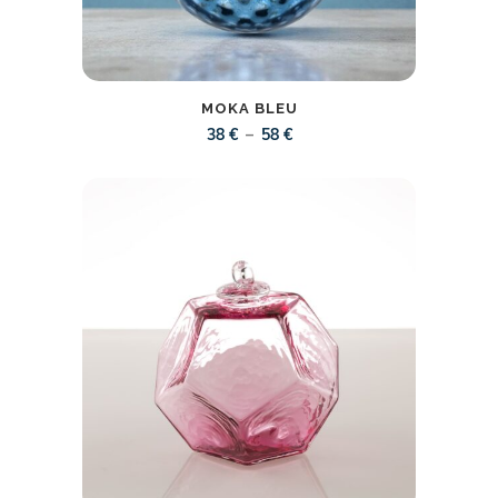
MOKA BLEU
Plage
–
38
€
58
€
de
prix :
38 €
à
58 €