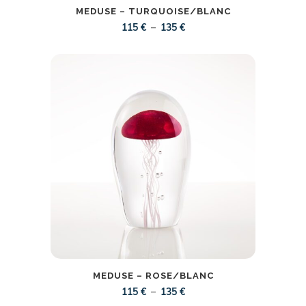
MEDUSE – TURQUOISE/BLANC
Plage
–
115
€
135
€
de
prix :
115 €
à
135 €
MEDUSE – ROSE/BLANC
Plage
–
115
€
135
€