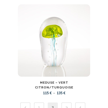
de
prix :
115 €
à
135 €
MEDUSE – VERT
CITRON/TURQUOISE
Plage
–
115
€
135
€
de
prix :
1
2
3
4