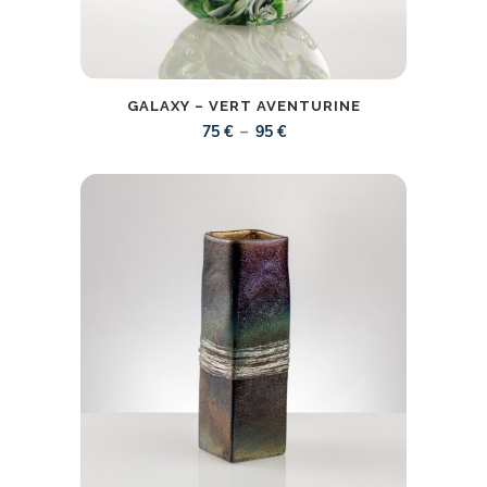
GALAXY – VERT AVENTURINE
Plage
–
75
€
95
€
de
prix :
75 €
à
95 €