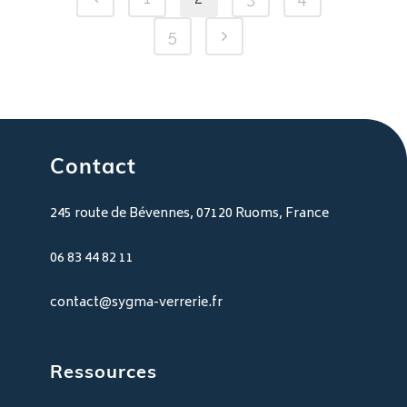
115 €
5
à
135 €
Contact
245 route de Bévennes, 07120 Ruoms, France
06 83 44 82 11
contact@sygma-verrerie.fr
Ressources