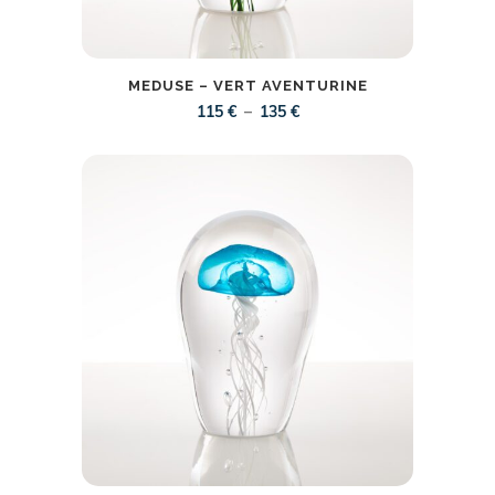
MEDUSE – VERT AVENTURINE
Plage
–
115
€
135
€
de
prix :
115 €
à
135 €