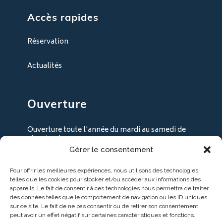
Accès rapides
Réservation
Actualités
Ouverture
Ouverture toute l'année du mardi au samedi de
9h30 à 18h30
Gérer le consentement
+ les lundi en juillet / août
Pour offrir les meilleures expériences, nous utilisons des technologies
telles que les cookies pour stocker et/ou accéder aux informations des
appareils. Le fait de consentir à ces technologies nous permettra de traiter
des données telles que le comportement de navigation ou les ID uniques
sur ce site. Le fait de ne pas consentir ou de retirer son consentement
peut avoir un effet négatif sur certaines caractéristiques et fonctions.