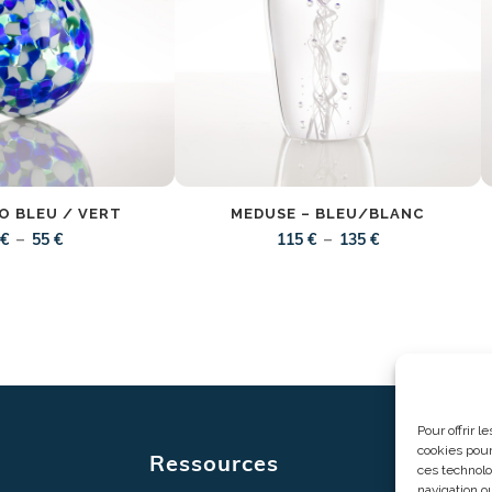
O BLEU / VERT
MEDUSE – BLEU/BLANC
Plage
Plage
–
–
5
€
55
€
115
€
135
€
de
de
prix :
prix :
35 €
115 €
à
à
55 €
135 €
Pour offrir 
cookies pour
Ressources
Ouver
ces technolo
navigation ou