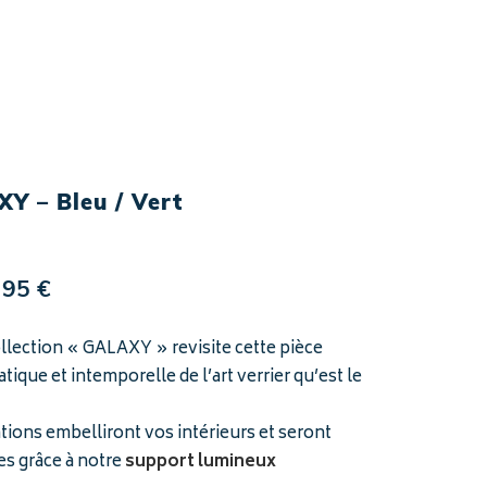
Y – Bleu / Vert
Plage
95
€
de
prix :
llection « GALAXY » revisite cette pièce
75 €
ique et intemporelle de l’art verrier qu’est le
à
95 €
tions embelliront vos intérieurs et seront
s grâce à notre
support lumineux