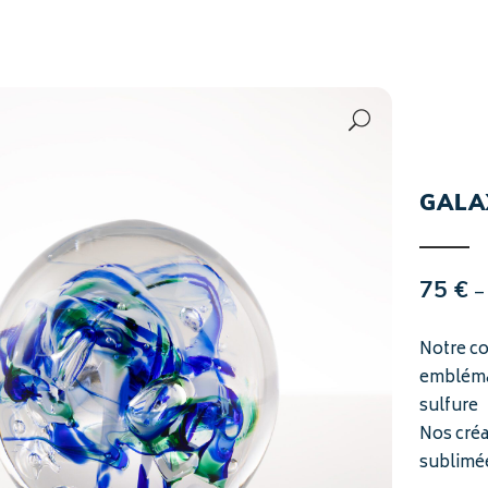
GALAX
–
75
€
Notre co
emblémat
sulfure
Nos créa
sublimée