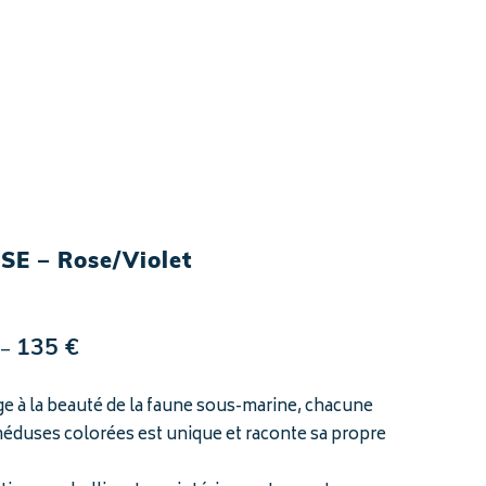
E – Rose/Violet
Plage
–
135
€
de
prix :
à la beauté de la faune sous-marine, chacune
115 €
éduses colorées est unique et raconte sa propre
à