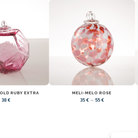
GOLD RUBY EXTRA
MELI-MELO ROSE
Plage
–
38
€
35
€
55
€
de
prix :
35 €
à