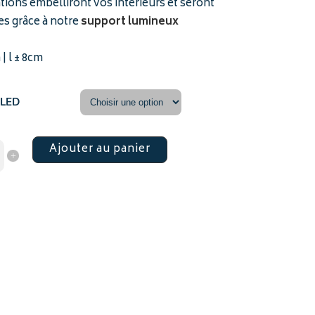
135 €
tions embelliront vos intérieurs et seront
s grâce à notre
support lumineux
| l ± 8cm
 LED
Ajouter au panier