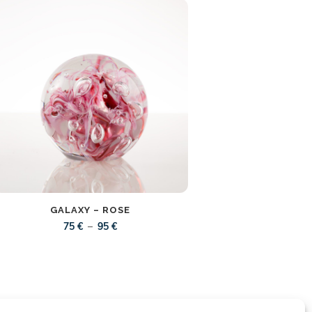
GALAXY – ROSE
Plage
–
75
€
95
€
de
prix :
75 €
à