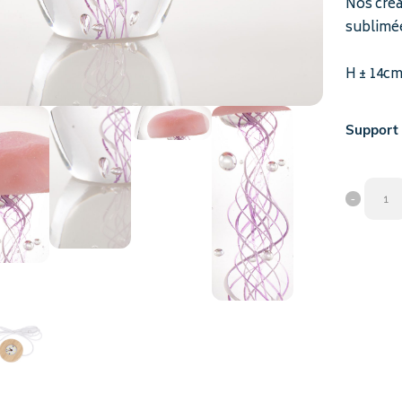
Nos créa
sublimée
H ± 14cm 
Support