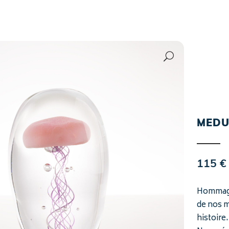
MEDUS
115
€
Hommage 
de nos m
histoire.