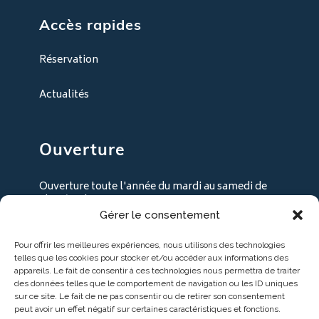
Accès rapides
Réservation
Actualités
Ouverture
Ouverture toute l'année du mardi au samedi de
9h30 à 18h30
Gérer le consentement
+ les lundi en juillet / août
Pour offrir les meilleures expériences, nous utilisons des technologies
telles que les cookies pour stocker et/ou accéder aux informations des
appareils. Le fait de consentir à ces technologies nous permettra de traiter
des données telles que le comportement de navigation ou les ID uniques
sur ce site. Le fait de ne pas consentir ou de retirer son consentement
peut avoir un effet négatif sur certaines caractéristiques et fonctions.