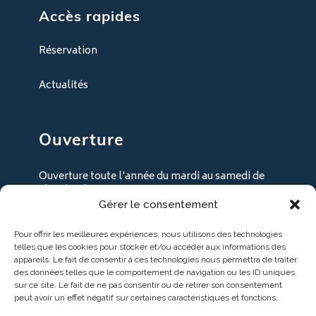
Accès rapides
Réservation
Actualités
Ouverture
Ouverture toute l'année du mardi au samedi de
9h30 à 18h30
Gérer le consentement
+ les lundi en juillet / août
Pour offrir les meilleures expériences, nous utilisons des technologies
telles que les cookies pour stocker et/ou accéder aux informations des
appareils. Le fait de consentir à ces technologies nous permettra de traiter
des données telles que le comportement de navigation ou les ID uniques
sur ce site. Le fait de ne pas consentir ou de retirer son consentement
peut avoir un effet négatif sur certaines caractéristiques et fonctions.