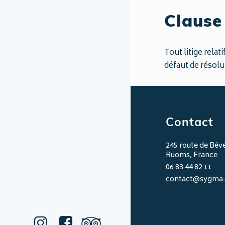
Clause
Tout litige relat
défaut de résolu
Contact
245 route de Bév
Ruoms, France
06 83 44 82 11
contact@sygma-v