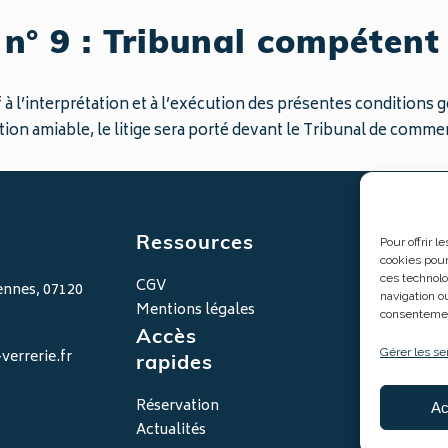
 n° 9 : Tribunal compétent
if à l’interprétation et à l’exécution des présentes conditions 
tion amiable, le litige sera porté devant le Tribunal de comm
Ressources
Ouver
Pour offrir 
cookies pour
ces technolo
CGV
ennes, 07120
Ouverture t
navigation ou
mardi au s
Mentions légales
consentement
18h30
Accès
+ les lundi e
errerie.fr
Gérer les se
rapides
Réservation
Ac
Actualités