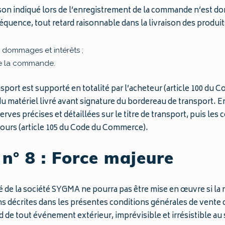
aison indiqué lors de l’enregistrement de la commande n’est don
équence, tout retard raisonnable dans la livraison des produits
e dommages et intérêts ;
de la commande.
nsport est supporté en totalité par l’acheteur (article 100 d
 du matériel livré avant signature du bordereau de transport. 
erves précises et détaillées sur le titre de transport, puis l
jours (article 105 du Code du Commerce).
 n° 8 : Force majeure
é de la société SYGMA ne pourra pas être mise en œuvre si la 
ns décrites dans les présentes conditions générales de vente dé
de tout événement extérieur, imprévisible et irrésistible au se