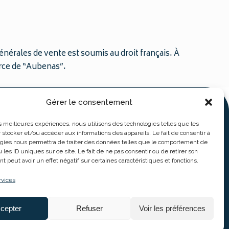
générales de vente est soumis au droit français. À
erce de “Aubenas”.
Gérer le consentement
ture
les meilleures expériences, nous utilisons des technologies telles que les
 stocker et/ou accéder aux informations des appareils. Le fait de consentir à
gies nous permettra de traiter des données telles que le comportement de
oute l'année du
 les ID uniques sur ce site. Le fait de ne pas consentir ou de retirer son
amedi de 9h30 à
Entreprise soutenue par :
 peut avoir un effet négatif sur certaines caractéristiques et fonctions.
n juillet / août
rvices
cepter
Refuser
Voir les préférences