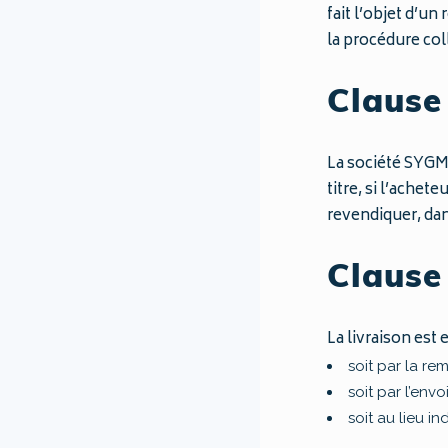
fait l’objet d’un
la procédure col
Clause 
La société SYGMA
titre, si l’achet
revendiquer, dan
Clause 
La livraison est 
soit par la re
soit par l’envo
soit au lieu 