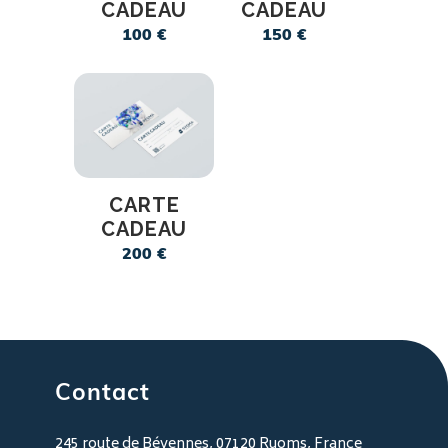
CADEAU
CADEAU
100
€
150
€
CARTE
CADEAU
200
€
Contact
245 route de Bévennes, 07120 Ruoms, France