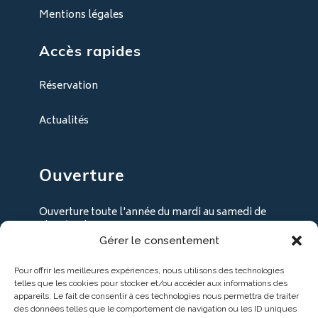
Mentions légales
Accès rapides
Réservation
Actualités
Ouverture
Ouverture toute l'année du mardi au samedi de
9h30 à 18h30
Gérer le consentement
+ les lundi en juillet / août
Pour offrir les meilleures expériences, nous utilisons des technologies
telles que les cookies pour stocker et/ou accéder aux informations des
appareils. Le fait de consentir à ces technologies nous permettra de traiter
des données telles que le comportement de navigation ou les ID uniques