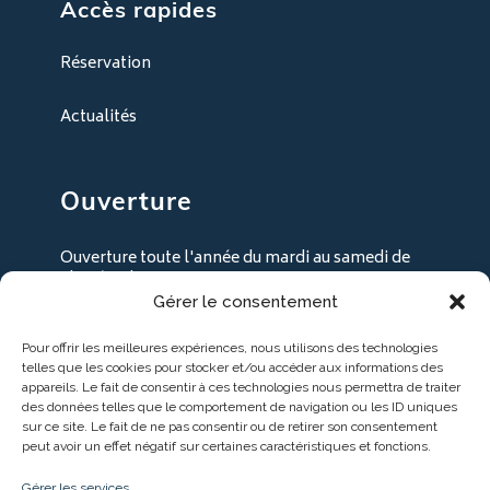
Accès rapides
Réservation
Actualités
Ouverture
Ouverture toute l'année du mardi au samedi de
9h30 à 18h30
Gérer le consentement
+ les lundi en juillet / août
Pour offrir les meilleures expériences, nous utilisons des technologies
telles que les cookies pour stocker et/ou accéder aux informations des
appareils. Le fait de consentir à ces technologies nous permettra de traiter
des données telles que le comportement de navigation ou les ID uniques
sur ce site. Le fait de ne pas consentir ou de retirer son consentement
peut avoir un effet négatif sur certaines caractéristiques et fonctions.
Gérer les services